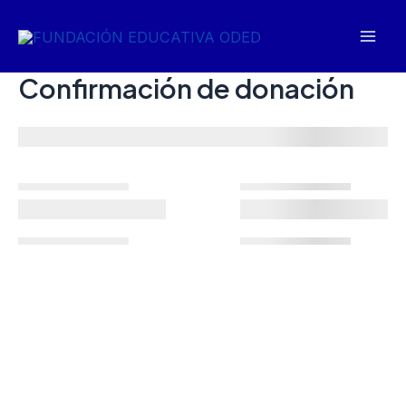
Ir
al
Mai
contenido
Confirmación de donación
Men