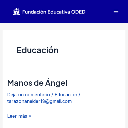
Ir
al
Mai
contenido
Men
Educación
Manos de Ángel
Deja un comentario
/
Educación
/
tarazonaneider19@gmail.com
Manos
Leer más »
de